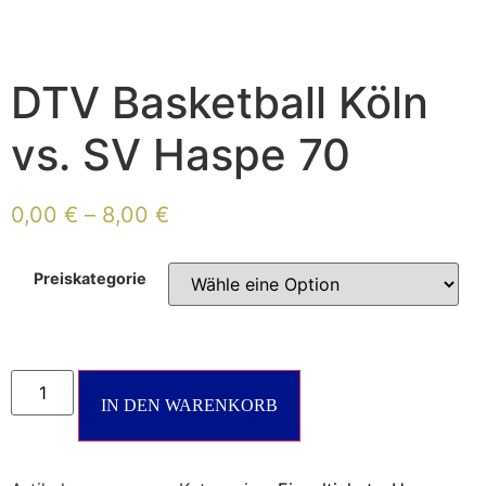
DTV Basketball Köln
vs. SV Haspe 70
0,00
€
–
8,00
€
Preiskategorie
DTV
Basketball
IN DEN WARENKORB
Köln
vs.
SV
Haspe
70